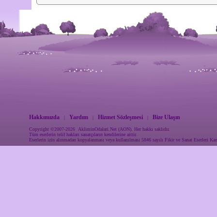
Hakkımızda
Yardım
Hizmet Sözleşmesi
Bize Ulaşın
|
|
|
Copyright ©2007-2026 AkliminOdalari.Net (AON). Her hakkı saklıdır.
Tüm eserlerin telif hakları sanatçıların kendilerine aittir.
Eserlerin izin alınmadan kopyalanması veya kullanılması 5846 sayılı Fikir ve Sanat Eserleri Ka