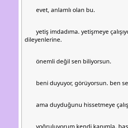
	evet, anlamlı olan bu.
	yetiş imdadıma. yetişmeye çalışıyorum imdat 
dileyenlerine.
	önemli değil sen biliyorsun.
	beni duyuyor, görüyorsun. ben 
	ama duyduğunu hissetmeye çalı
	yoğruluyorum kendi kanımla. ba