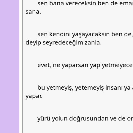
	sen bana vereceksin ben de emanetini yeniden 
sana.
	sen kendini yaşayacaksın ben de, ben de ben 
deyip seyredeceğim zanla.
	evet, ne yaparsan yap yetmeyece
	bu yetmeyiş, yetemeyiş insanı ya arif ya zalim 
yapar.
	yürü yolun doğrusundan ve de or