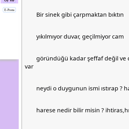
Oy Ver
E-Posta
	Bir sinek gibi çarpmaktan bıktın
	yıkılmıyor duvar, geçilmiyor cam
	göründüğü kadar şeffaf değil ve de şeffaf duvarlar 
var
	neydi o duygunun ismi ıstırap ? hay
	harese nedir bilir misin ? ihtiras,h