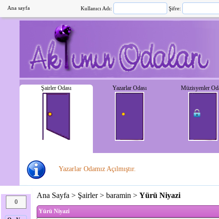
Ana sayfa
Kullanıcı Adı:
Şifre:
Şairler Odası
Yazarlar Odası
Müzisyenler Od
Yazarlar Odamız Açılmıştır.
Ana Sayfa
>
Şairler
>
baramin
>
Yürü Niyazi
0
Yürü Niyazi