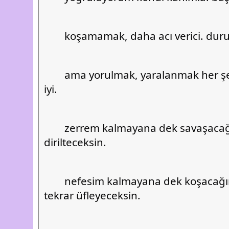
	koşamamak, daha acı verici. duru
	ama yorulmak, yaralanmak her şeye rağmen daha 
iyi.
	zerrem kalmayana dek savaşacağım ve sen ben 
dirilteceksin.
	nefesim kalmayana dek koşacağım ve sen bana 
tekrar üfleyeceksin.