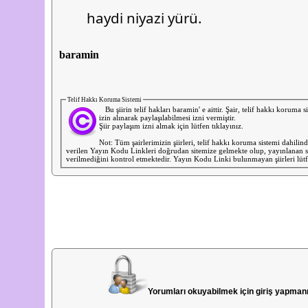
	haydi niyazi yürü.
baramin
Telif Hakkı Koruma Sistemi
Bu şiirin telif hakları baramin' e aittir. Şair, telif hakkı koruma s
izin alınarak paylaşılabilmesi izni vermiştir.
Şiir paylaşım izni almak için lütfen tıklayınız.
Not: Tüm şairlerimizin şiirleri, telif hakkı koruma sistemi dahili
verilen Yayın Kodu Linkleri doğrudan sitemize gelmekte olup, yayınlanan si
verilmediğini kontrol etmektedir. Yayın Kodu Linki bulunmayan şiirleri lütfe
Yorumları okuyabilmek için giriş yapman