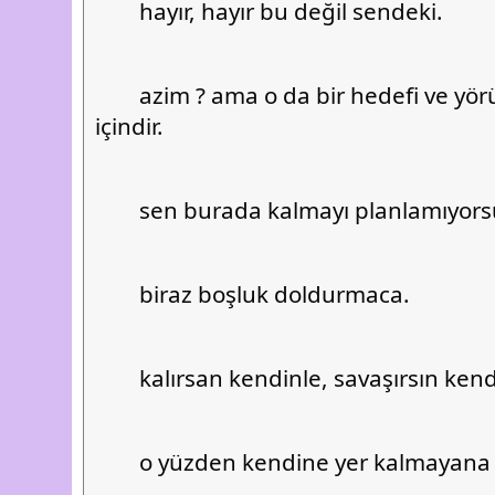
	hayır, hayır bu değil sendeki.
	azim ? ama o da bir hedefi ve yörüngesi olanlar 
içindir.
	sen burada kalmayı planlamıyors
	biraz boşluk doldurmaca.
	kalırsan kendinle, savaşırsın kend
	o yüzden kendine yer kalmayana