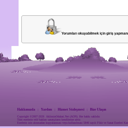
Yorumları okuyabilmek için giriş yapman
Hakkımızda
Yardım
Hizmet Sözleşmesi
Bize Ulaşın
|
|
|
Copyright ©2007-2026 AkliminOdalari.Net (AON). Her hakkı saklıdır.
Tüm eserlerin telif hakları sanatçıların kendilerine aittir.
Eserlerin izin alınmadan kopyalanması veya kullanılması 5846 sayılı Fikir ve Sanat Eserleri Ka