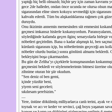
yaptığı hiç belli olmazdı; hiçbir şey için zaman kavramı y
gece 2de halleder, ondan önce ucunda ne olursa olsun ma
sigarasından eline sinen kokuyu sevmediği için sigarasını k
kahvaltı ederdi. Tüm bu alışkanlıklarına rağmen çok güzel
duruydu.
Onu ikizimin annemin memesinden süt emmesini kıskandı
geçmesi imkansız hislerle kıskanıyordum. Paranoyalarım, 
söylediğinde kafamda geçen ilginç senaryolarla birleşir v
nöbetleri geçirirdim. Bana o kadar alışmıştı ki, ben saç
kürdanlı sigarasını içip, bu nöbetlerimin geçeceği anı koll
nöbetler olurdu bunlar,) sonra gönlünü almamı beklerdi. On
bekleyişini boşa çıkarmazdım.
Bu gün de Zeliha’yı çiçeklerle konuşmasından kıskanmışt
geçmesini bekledi ve söylenmelerimin bitmesi üzerine o
zihnime oturan bir şiir okudum.
"Sen deniz ol ben gemi,
içinde yüzdür beni,
yiyem seni geceleri;
sıkılırsam şerefsizim."
....
Yere, üstüne dökülmüş milliyarlarca canlı terini, ayak ve 
toynak ve acı ve keder ve sevinci, çağ boyu yaşanan sava
konser ve kamp ve düğünleri gizlercesine serilmiş 6 metre