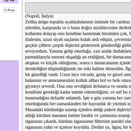
Oy Ver
E-Posta
(Napoli, İtalya)
Zeliha dolgu topuklu ayakkabılarının üstünde bir cambaz 
izlerdim, karşısında ve o bana doğru süzülürcesine ilerler
kollarımı dolayıp onu kendime bastırmak hissinden çok, b
ifadesini, uzun siyah saçlarını kulak ardı edişini, çevremiz
geçkin çiftlere çarpık dişlerini göstererek gönderdiği gü
seviyordum. Yanıma gelip oturduğu, yarı aralık dudaklar
parmaklarıyla ensemi okşadığı an eridiğimi, bir damacan
akışkan ve küçük olduğumu, sonra o damacananın içindek
demlediğini düşündüğümde ise eski halime dönerdim. İlgin
bir güzelliği vardı. Uzun ince vücudu, geniş ve güzel omuz
halasının ve anneannesinin koltuk altları bol ve bele otura
giymeyi severdi. Ona onu sevdiğimi defalarca ve ısrarla
kendisini gerektiği kadar tatmin edemediğimi, ve sırf bu
inanmadığını defaatle anlatırdı. İşte o gün yanıma her za
oturduğunda her zamankinden bir hayranlık ile yüzünü i
Masadaki kürdanlığa uzanıp içinden aldığı paketi dişleriyl
aldığı kürdanı masanın üstüne bıraktı ve çantasına uzanıp
sigarasını çıkardı, kürdanı sigarasının filtresine paralel ol
sigarasını yaktı ve içmeye koyuldu. Dedim ya, ilginç bir 