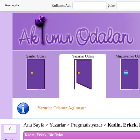
Ana sayfa
Kullanıcı Adı:
Şifre:
Şairler Odası
Yazarlar Odası
Müzisyenler Od
Yazarlar Odamız Açılmıştır.
Ana Sayfa
>
Yazarlar
>
Pragmatistyazar
>
Kadin, Erkek,
0
Kadin, Erkek, Bir Öykü