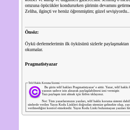
omzuna öpücükler kondururken şiirimin devamını getirmem
Zeliha, ilginçti ve henüz öğrenmiştim; güzel sevişiyordu..
Önsöz:
Öykü derlemelerimin ilk öyküsünü sizlerle paylaşmaktan
okumalar.
Pragmatistyazar
Telif Hakkı Koruma Sistemi
Bu şiirin telif hakları Pragmatistyazar' e aittir. Yazar, telif hakk
yazının sadece izin alınarak paylaşılabilmesi izni vermiştir.
Yazı paylaşım izni almak için lütfen tıklayınız.
Not: Tüm yazarlarımızın yazıları, telif hakkı koruma sistemi dah
sitelerde verilen Yayın Kodu Linkleri doğrudan sitemize gelmekte olup, yayı
verilmediğini kontrol etmektedir. Yayın Kodu Linki bulunmayan yazıları lütf